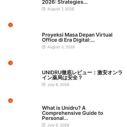
2026: Strategies...
August 7, 2026
2
INDONESIA
Proyeksi Masa Depan Virtual
Office di Era Digital:...
August 3, 2026
3
日本
UNIDRU徹底レビュー：激安オンラ
イン薬局は安全？
July 8, 2026
4
BUSINESS
What is Unidru? A
Comprehensive Guide to
Personal...
July 6, 2026