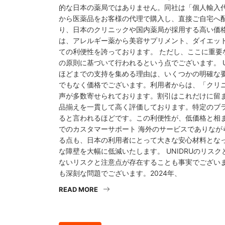
的な日本の薬局ではありません。同社は「個人輸入
から医薬品をお客様の代理で購入し、直接ご自宅へ
り、日本のクリニックや国内薬局が採用する高い価
は、アレルギー薬から美容サプリメント、ダイエッ
ての利便性を誇っております。 ただし、ここに重
の原則に基づいて行われるという点でございます。 UNI
ほどまでの支持を集める理由は、いくつかの明確な要因
でもなく価格でございます。利用者からは、「クリニ
声が多数寄せられております。割引はこれだけに留まり
品揃えを一貫して高く評価しております。特定のブ
ると言われるほどです。この利便性が、低価格と相ま
でのカスタマーサポート 海外のサービスでありなが
る点も、日本の利用者にとって大きな安心材料とな
な障壁を大幅に低減いたします。 UNIDRUのリス
ないリスクと注意点が存在することも事実でございます
も深刻な問題でございます。2024年、
READ MORE