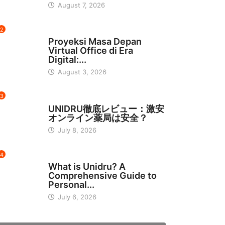
August 7, 2026
2
INDONESIA
Proyeksi Masa Depan
Virtual Office di Era
Digital:...
August 3, 2026
3
日本
UNIDRU徹底レビュー：激安
オンライン薬局は安全？
July 8, 2026
4
BUSINESS
What is Unidru? A
Comprehensive Guide to
Personal...
July 6, 2026